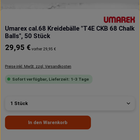
Umarex cal.68 Kreidebälle "T4E CKB 68 Chalk
Balls", 50 Stück
Regulärer Preis:
29,95 €
vorher 29,95 €
Preise inkl. MwSt. zzgl. Versandkosten
Sofort verfügbar, Lieferzeit: 1-3 Tage
Produkt Anzahl: Gib den gewünschten Wert ein oder 
In den Warenkorb