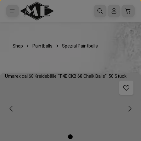
Zum Hauptinhalt springen
Waren
Shop
Paintballs
Spezial Paintballs
Bildergalerie überspringen