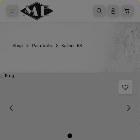
Zum Hauptinhalt springen
Waren
Shop
Paintballs
Kaliber .68
Bildergalerie überspringen