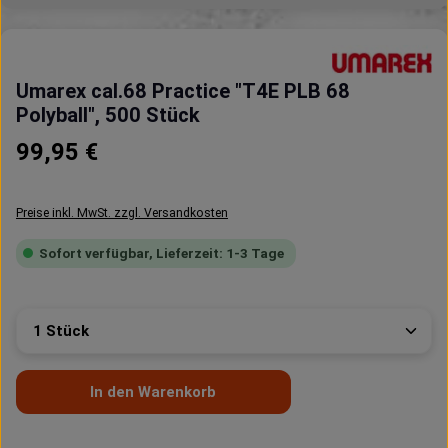
Umarex cal.68 Practice "T4E PLB 68
Polyball", 500 Stück
Regulärer Preis:
99,95 €
Preise inkl. MwSt. zzgl. Versandkosten
Sofort verfügbar, Lieferzeit: 1-3 Tage
Produkt Anzahl: Gib den gewünschten Wert ein oder 
In den Warenkorb