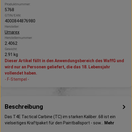
Produktnummer:
5768
GTIN/EAN:
4000844876980
Hersteller:
Umarex
Herstellernummer:
2.4062
Gewicht:
2.91 kg
Dieser Artikel fällt in den Anwendungsbereich des WaffG und
wird nur an Personen geliefert, die das 18. Lebensjahr
vollendet haben.
- F-Stempel -
Beschreibung
Das T4E Tactical Carbine (TC) im starken Kaliber .68 ist ein
vielseitiges Kraftpaket für den Paintballsport - sow…
Mehr