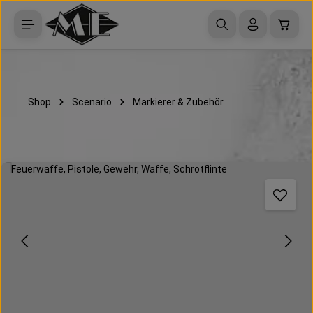
Zum Hauptinhalt springen
Waren
Shop
Scenario
Markierer & Zubehör
Bildergalerie überspringen