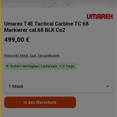
Umarex T4E Tactical Carbine TC 68
Markierer cal.68 BLK Co2
Regulärer Preis:
499,00 €
Preise inkl. MwSt. zzgl. Versandkosten
Sofort verfügbar, Lieferzeit: 1-3 Tage
Produkt Anzahl: Gib den gewünschten Wert ein oder 
In den Warenkorb