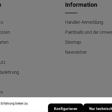
e
Information
to
Händler-Anmeldung
osten
Paintballs und die Umwe
arten
Sitemap
Newsletter
utz
belehrung
um
 Erfahrung bieten zu
Konfigurieren
Nur technisc