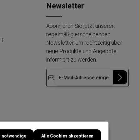
Newsletter
Abonnieren Sie jetzt unseren
regelmäßig erscheinenden
lt
Newsletter, um rechtzeitig über
neue Produkte und Angebote
informiert zu werden.
E-Mail-Adresse*
Die mit einem Stern (*) markierten Felder
Datenschutz
Diese Seite ist durch reCAPTCHA geschützt
sind Pflichtfelder.
und es gelten die
Datenschutzrichtlinie
und
Ich habe die
Nutzungsbedingungen
.
Datenschutzbestimmungen
zur
Kenntnis genommen und die
AGB
gelesen und bin mit ihnen
einverstanden.
*
h notwendige
Alle Cookies akzeptieren