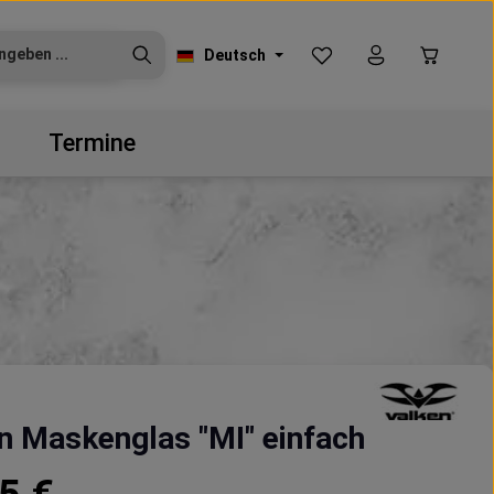
Du hast 0 Produkte auf
Warenko
Deutsch
Termine
n Maskenglas "MI" einfach
reis: