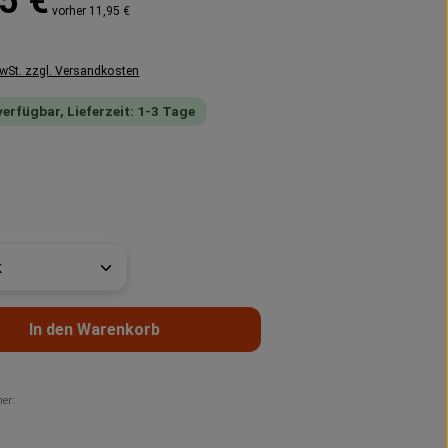
5 €
vorher 11,95 €
MwSt. zzgl. Versandkosten
verfügbar, Lieferzeit: 1-3 Tage
swählen
t Anzahl: Gib den gewünschten Wert ein 
In den Warenkorb
er: