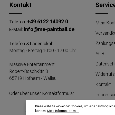
Kontakt
Servic
+49 6122 14092 0
Telefon:
Mein Kon
info@me-paintball.de
E-Mail:
Versandk
Zahlungs
Telefon & Ladenlokal:
Montag - Freitag 10:00 - 17:00 Uhr
AGB
Datensch
Massive Entertainment
Robert-Bosch-Str. 3
Widerrufs
65719 Hofheim - Wallau
Kontakt
Oder über unser
Kontaktformular
Impress
Diese Website verwendet Cookies, um eine bestmögliche
können.
Mehr Informationen ...