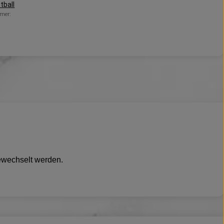
tball
mer:
gewechselt werden.