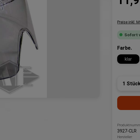
11,9
Preise inkl. 
Sofort 
au
Farbe.
klar
Produk
Produktnumm
3927-CLR
Hersteller: