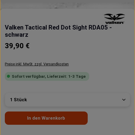
Valken Tactical Red Dot Sight RDA05 -
schwarz
Regulärer Preis:
39,90 €
Preise inkl. MwSt. zzgl. Versandkosten
Sofort verfügbar, Lieferzeit: 1-3 Tage
Produkt Anzahl: Gib den gewünschten Wert ein oder 
In den Warenkorb