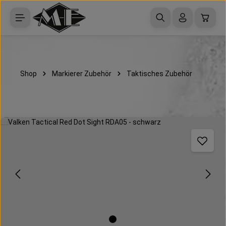
Zum Hauptinhalt springen
Waren
Shop
Markierer Zubehör
Taktisches Zubehör
Bildergalerie überspringen