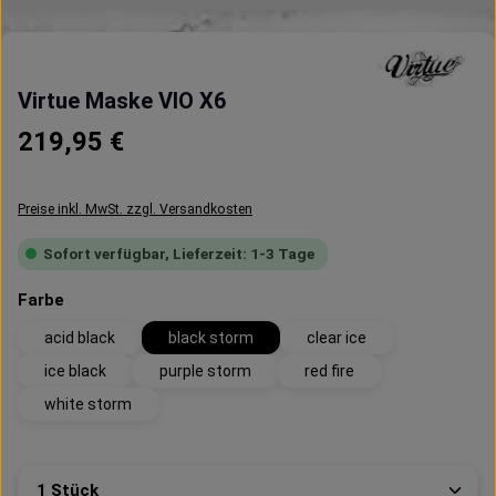
Virtue Maske VIO X6
Regulärer Preis:
219,95 €
Preise inkl. MwSt. zzgl. Versandkosten
Sofort verfügbar, Lieferzeit: 1-3 Tage
auswählen
Farbe
acid black
black storm
clear ice
ice black
purple storm
red fire
white storm
Produkt Anzahl: Gib den gewünschten Wert ein oder 