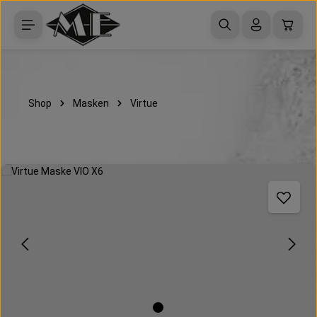
Zum Hauptinhalt springen
Waren
Shop
Masken
Virtue
Bildergalerie überspringen