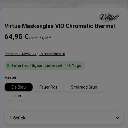
Virtue Maskenglas VIO Chromatic thermal
Regulärer Preis:
64,95 €
vorher 64,95 €
Preise inkl. MwSt. zzgl. Versandkosten
Sofort verfügbar, Lieferzeit: 1-3 Tage
auswählen
Farbe.
Eis Blau
Feuer Rot
Smaragd Grün
silber
Produkt Anzahl: Gib den gewünschten Wert ein oder 