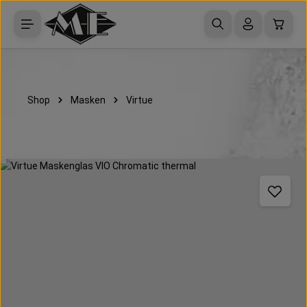
Zum Hauptinhalt springen
Waren
Shop
Masken
Virtue
Bildergalerie überspringen